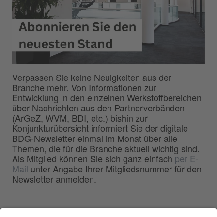
Verpassen Sie keine Neuigkeiten aus der
Branche mehr. Von Informationen zur
Entwicklung in den einzelnen Werkstoffbereichen
über Nachrichten aus den Partnerverbänden
(ArGeZ, WVM, BDI, etc.) bishin zur
Konjunkturübersicht informiert Sie der digitale
BDG-Newsletter einmal im Monat über alle
Themen, die für die Branche aktuell wichtig sind.
Als Mitglied können Sie sich ganz einfach
per E-
Mail
unter Angabe Ihrer Mitgliedsnummer für den
Newsletter anmelden.