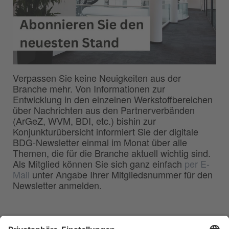
Verpassen Sie keine Neuigkeiten aus der
Branche mehr. Von Informationen zur
Entwicklung in den einzelnen Werkstoffbereichen
über Nachrichten aus den Partnerverbänden
(ArGeZ, WVM, BDI, etc.) bishin zur
Konjunkturübersicht informiert Sie der digitale
BDG-Newsletter einmal im Monat über alle
Themen, die für die Branche aktuell wichtig sind.
Als Mitglied können Sie sich ganz einfach
per E-
Mail
unter Angabe Ihrer Mitgliedsnummer für den
Newsletter anmelden.