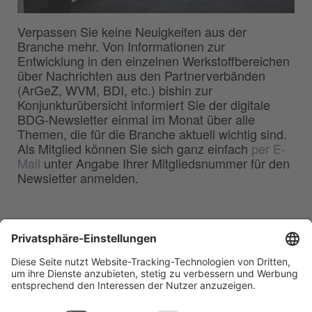
Verpassen Sie keine Neuigkeiten aus der
Branche mehr. Von Informationen zur
Entwicklung in den einzelnen Werkstoffbereichen
über Nachrichten aus den Partnerverbänden
(ArGeZ, WVM, BDI, etc.) bishin zur
Konjunkturübersicht informiert Sie der digitale
BDG-Newsletter einmal im Monat über alle
Themen, die für die Branche aktuell wichtig sind.
Als Mitglied können Sie sich ganz einfach
per E-
Mail
unter Angabe Ihrer Mitgliedsnummer für den
Newsletter anmelden.
BDG
Bundesverband der
–