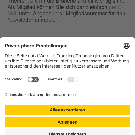
Themen, die für die Branche aktuell wichtig sind.
Als Mitglied können Sie sich ganz einfach
per E-
Mail
unter Angabe Ihrer Mitgliedsnummer für den
Newsletter anmelden.
BDG
Bundesverband der
–
Deutschen Gießerei-Industrie e.V.
Hansaallee 203
40549 Düsseldorf
Telefon:
0211 - 68 71 - 03
Telefax:
0211 - 68 71 - 3333
E-Mail:
info(at)bdguss.de