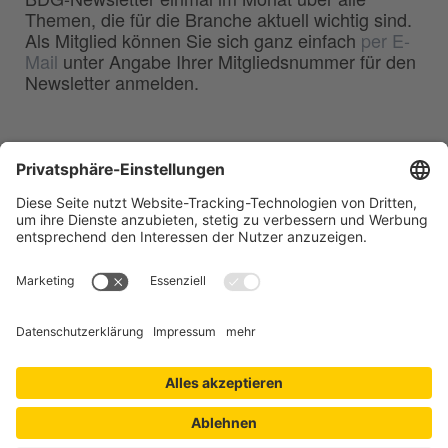
Themen, die für die Branche aktuell wichtig sind.
Als Mitglied können Sie sich ganz einfach
per E-
Mail
unter Angabe Ihrer Mitgliedsnummer für den
Newsletter anmelden.
BDG
Bundesverband der
–
Deutschen Gießerei-Industrie e.V.
Hansaallee 203
40549 Düsseldorf
Telefon:
0211 - 68 71 - 03
Telefax:
0211 - 68 71 - 3333
E-Mail:
info(at)bdguss.de