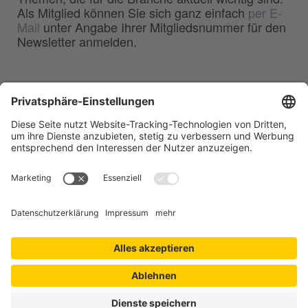
Als Mitglied können Sie sich ganz einfach
per E-
Mail
unter Angabe Ihrer Mitgliedsnummer für den
Newsletter anmelden.
BDG
Bundesverband der
–
Deutschen Gießerei-Industrie e.V.
Hansaallee 203
40549 Düsseldorf
Telefon:
0211 - 68 71 - 03
Telefax:
0211 - 68 71 - 3333
E-Mail:
info(at)bdguss.de