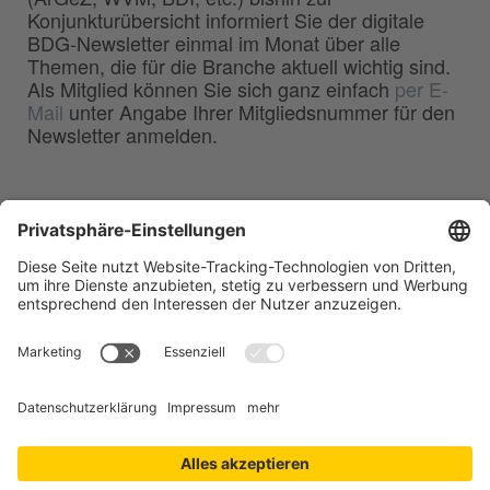
Konjunkturübersicht informiert Sie der digitale
BDG-Newsletter einmal im Monat über alle
Themen, die für die Branche aktuell wichtig sind.
Als Mitglied können Sie sich ganz einfach
per E-
Mail
unter Angabe Ihrer Mitgliedsnummer für den
Newsletter anmelden.
BDG
Bundesverband der
–
Deutschen Gießerei-Industrie e.V.
Hansaallee 203
40549 Düsseldorf
Telefon:
0211 - 68 71 - 03
Telefax:
0211 - 68 71 - 3333