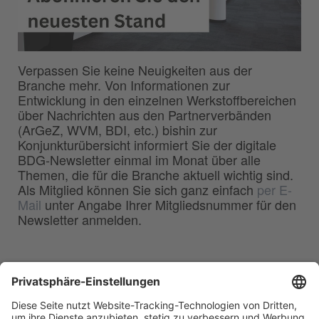
Verpassen Sie keine Neuigkeiten aus der
Branche mehr. Von Informationen zur
Entwicklung in den einzelnen Werkstoffbereichen
über Nachrichten aus den Partnerverbänden
(ArGeZ, WVM, BDI, etc.) bishin zur
Konjunkturübersicht informiert Sie der digitale
BDG-Newsletter einmal im Monat über alle
Themen, die für die Branche aktuell wichtig sind.
Als Mitglied können Sie sich ganz einfach
per E-
Mail
unter Angabe Ihrer Mitgliedsnummer für den
Newsletter anmelden.