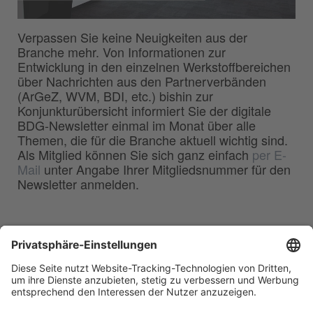
Verpassen Sie keine Neuigkeiten aus der
Branche mehr. Von Informationen zur
Entwicklung in den einzelnen Werkstoffbereichen
über Nachrichten aus den Partnerverbänden
(ArGeZ, WVM, BDI, etc.) bishin zur
Konjunkturübersicht informiert Sie der digitale
BDG-Newsletter einmal im Monat über alle
Themen, die für die Branche aktuell wichtig sind.
Als Mitglied können Sie sich ganz einfach
per E-
Mail
unter Angabe Ihrer Mitgliedsnummer für den
Newsletter anmelden.
BDG
Bundesverband der
–