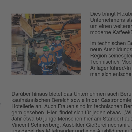
Dies bringt Flexib
Unternehmens stat
um einen weitere
moderne Kaffeekü
Im technischen Be
neun Ausbildungsb
Region seinesglei
Technische/r Mod
Anlagenführer/-in
man sich entsche
Darüber hinaus bietet das Unternehmen auch Beru
kaufmännischen Bereich sowie in der Gastronomie
e
Hotellerie an. Auch Frauen sind im technischen Ber
gern gesehen. Hier findet sich für jeden etwas. „Wi
Jahr etwa 50 junge Menschen hier am Standort aus“
Vincent Schmerberg, Ausbilder Gießereimechanik. „
uns dabei das Miteinander und eine Ausbildung auf