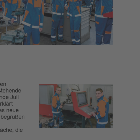
nen
estehende
nde Juli
rklärt
das neue
n begrüßen
äche, die