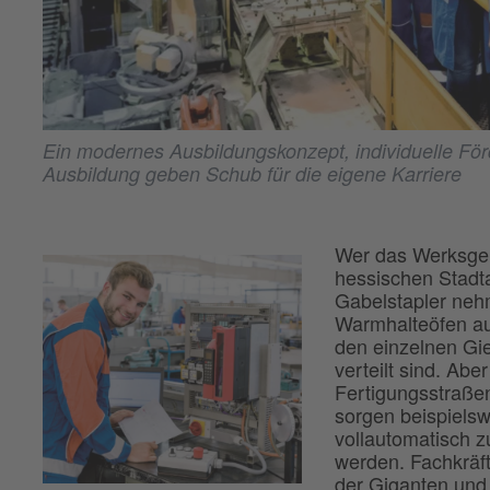
Ein modernes Ausbildungskonzept, individuelle Fö
Ausbildung geben Schub für die eigene Karriere
Wer das Werksgelä
hessischen Stadtal
Gabelstapler neh
Warmhalteöfen au
den einzelnen Gi
verteilt sind. Ab
Fertigungsstraße
sorgen beispiels
vollautomatisch 
werden. Fachkräf
der Giganten und 