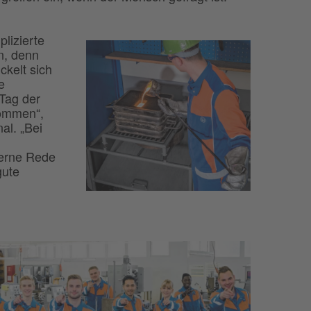
lizierte
n, denn
ickelt sich
e
„Tag der
kommen“,
al. „Bei
gerne Rede
gute