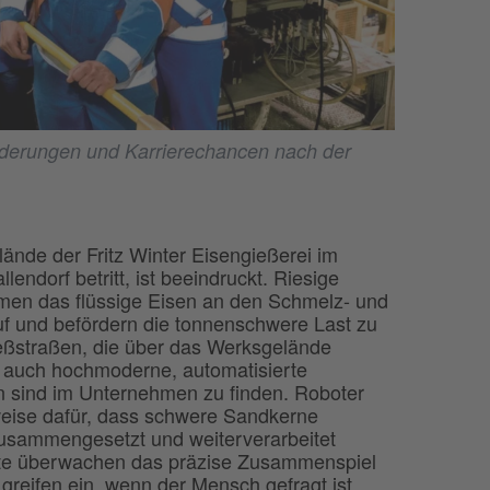
rderungen und Karrierechancen nach der
nde der Fritz Winter Eisengießerei im
lendorf betritt, ist beeindruckt. Riesige
men das flüssige Eisen an den Schmelz- und
f und befördern die tonnenschwere Last zu
eßstraßen, die über das Werksgelände
er auch hochmoderne, automatisierte
n sind im Unternehmen zu finden. Roboter
weise dafür, dass schwere Sandkerne
zusammengesetzt und weiterverarbeitet
te überwachen das präzise Zusammenspiel
greifen ein, wenn der Mensch gefragt ist.