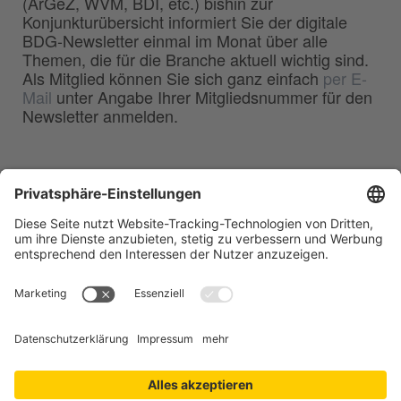
(ArGeZ, WVM, BDI, etc.) bishin zur
Konjunkturübersicht informiert Sie der digitale
BDG-Newsletter einmal im Monat über alle
Themen, die für die Branche aktuell wichtig sind.
Als Mitglied können Sie sich ganz einfach
per E-
Mail
unter Angabe Ihrer Mitgliedsnummer für den
Newsletter anmelden.
BDG
Bundesverband der
–
Deutschen Gießerei-Industrie e.V.
Hansaallee 203
40549 Düsseldorf
Telefon:
0211 - 68 71 - 03
Telefax:
0211 - 68 71 - 3333