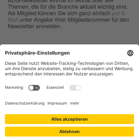
Themen, die für die Branche aktuell wichtig sind.
Als Mitglied können Sie sich ganz einfach
per E-
Mail
unter Angabe Ihrer Mitgliedsnummer für den
Newsletter anmelden.
BDG
Bundesverband der
–
Deutschen Gießerei-Industrie e.V.
Hansaallee 203
40549 Düsseldorf
Telefon:
0211 - 68 71 - 03
Telefax:
0211 - 68 71 - 3333
E-Mail:
info(at)bdguss.de