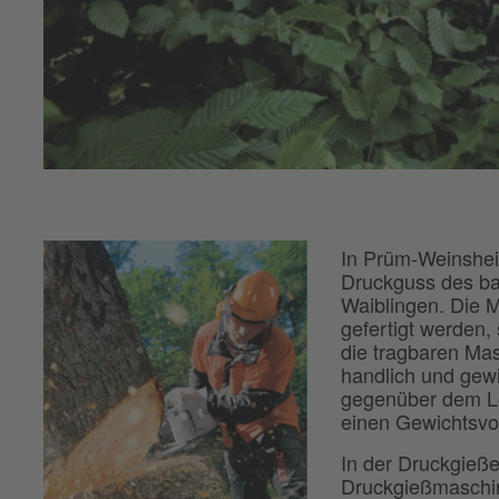
In Prüm-Weinshei
Druckguss des b
Waiblingen. Die M
gefertigt werden,
die tragbaren Ma
handlich und gew
gegenüber dem Le
einen Gewichtsvor
In der Druckgieße
Druckgießmaschin