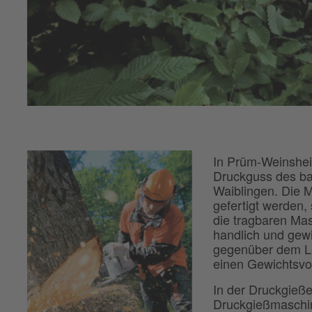
In Prüm-Weinshei
Druckguss des b
Waiblingen. Die M
gefertigt werden,
die tragbaren Ma
handlich und gew
gegenüber dem Le
einen Gewichtsvor
In der Druckgieße
Druckgießmaschin