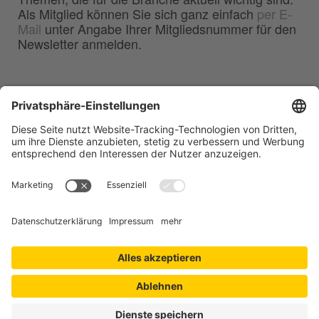
Als Mitglied können Sie sich ganz einfach
per E-
Mail
unter Angabe Ihrer Mitgliedsnummer für den
Newsletter anmelden.
BDG
Bundesverband der
–
Deutschen Gießerei-Industrie e.V.
Hansaallee 203
40549 Düsseldorf
Telefon:
0211 - 68 71 - 03
Telefax:
0211 - 68 71 - 3333
E-Mail:
info(at)bdguss.de