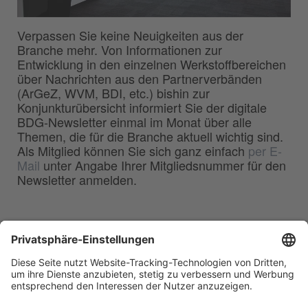
Verpassen Sie keine Neuigkeiten aus der
Branche mehr. Von Informationen zur
Entwicklung in den einzelnen Werkstoffbereichen
über Nachrichten aus den Partnerverbänden
(ArGeZ, WVM, BDI, etc.) bishin zur
Konjunkturübersicht informiert Sie der digitale
BDG-Newsletter einmal im Monat über alle
Themen, die für die Branche aktuell wichtig sind.
Als Mitglied können Sie sich ganz einfach
per E-
Mail
unter Angabe Ihrer Mitgliedsnummer für den
Newsletter anmelden.
BDG
Bundesverband der
–