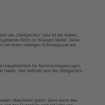
h die „Gießgarnitur“ (das ist der Kolben,
umgebende Rohr) im flüssigen Metall. Diese
en mit einem niedrigen Schmelzpunkt wie
 hauptsächlich für Aluminiumlegierungen,
 haben. Hier befindet sich die Gießgarnitur
 beiden Maschinen gleich. Denn wenn das
ten und das Gussstück wird mit Hilfe von