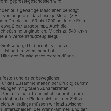
form gepresst/geschossen wird.
ür den teils gewaltige Maschinen benötigt
von ungefähr: das flüssige Metall (z.B.
nem Druck von 150 bis 1200 bar in die Form
t etwa 2 bar aufgepumpt. Auch die
chießt sind unglaublich. Mit bis zu 540 km/h
ie ein Verkehrsflugzeug fliegt.
Großserien, d.h. bei sehr vielen zu
ell ist und trotzdem sehr hohe
t Hilfe des Druckgusses extrem dünne
er festen und einer beweglichen
. Für das Zusammenhalten der Druckgießform
elungen mit großen Zuhaltekräften
eßen mit einem Trennmittel besprüht, damit
m löst und die Platten nicht mit der Zeit zu
leich. Allerdings müssen wir jetzt zwischen
n unterscheiden: der Warmkammer- und der