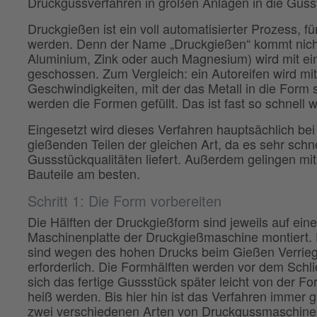
Druckgussverfahren in großen Anlagen in die Guss
Druckgießen ist ein voll automatisierter Prozess, f
werden. Denn der Name „Druckgießen“ kommt nicht 
Aluminium, Zink oder auch Magnesium) wird mit ei
geschossen. Zum Vergleich: ein Autoreifen wird mi
Geschwindigkeiten, mit der das Metall in die Form s
werden die Formen gefüllt. Das ist fast so schnell w
Eingesetzt wird dieses Verfahren hauptsächlich bei 
gießenden Teilen der gleichen Art, da es sehr schn
Gussstückqualitäten liefert. Außerdem gelingen mi
Bauteile am besten.
Schritt 1: Die Form vorbereiten
Die Hälften der Druckgießform sind jeweils auf ein
Maschinenplatte der Druckgießmaschine montiert
sind wegen des hohen Drucks beim Gießen Verrieg
erforderlich. Die Formhälften werden vor dem Schli
sich das fertige Gussstück später leicht von der For
heiß werden. Bis hier hin ist das Verfahren immer g
zwei verschiedenen Arten von Druckgussmaschine