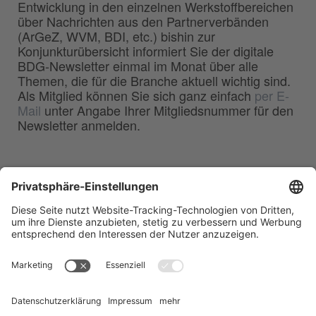
Entwicklung in den einzelnen Werkstoffbereichen
über Nachrichten aus den Partnerverbänden
(ArGeZ, WVM, BDI, etc.) bishin zur
Konjunkturübersicht informiert Sie der digitale
BDG-Newsletter einmal im Monat über alle
Themen, die für die Branche aktuell wichtig sind.
Als Mitglied können Sie sich ganz einfach
per E-
Mail
unter Angabe Ihrer Mitgliedsnummer für den
Newsletter anmelden.
BDG
Bundesverband der
–
Deutschen Gießerei-Industrie e.V.
Hansaallee 203
40549 Düsseldorf