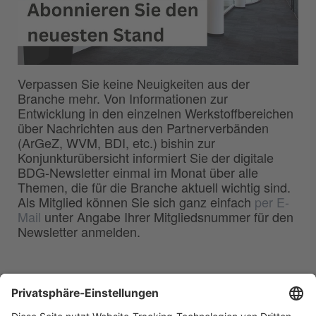
Verpassen Sie keine Neuigkeiten aus der
Branche mehr. Von Informationen zur
Entwicklung in den einzelnen Werkstoffbereichen
über Nachrichten aus den Partnerverbänden
(ArGeZ, WVM, BDI, etc.) bishin zur
Konjunkturübersicht informiert Sie der digitale
BDG-Newsletter einmal im Monat über alle
Themen, die für die Branche aktuell wichtig sind.
Als Mitglied können Sie sich ganz einfach
per E-
Mail
unter Angabe Ihrer Mitgliedsnummer für den
Newsletter anmelden.