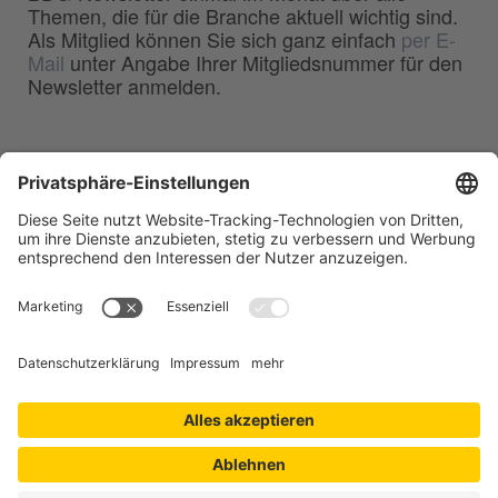
Themen, die für die Branche aktuell wichtig sind.
Als Mitglied können Sie sich ganz einfach
per E-
Mail
unter Angabe Ihrer Mitgliedsnummer für den
Newsletter anmelden.
BDG
Bundesverband der
–
Deutschen Gießerei-Industrie e.V.
Hansaallee 203
40549 Düsseldorf
Telefon:
0211 - 68 71 - 03
Telefax:
0211 - 68 71 - 3333
E-Mail:
info(at)bdguss.de