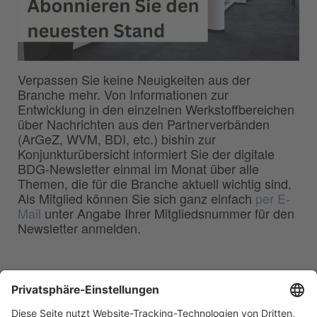
Verpassen Sie keine Neuigkeiten aus der
Branche mehr. Von Informationen zur
Entwicklung in den einzelnen Werkstoffbereichen
über Nachrichten aus den Partnerverbänden
(ArGeZ, WVM, BDI, etc.) bishin zur
Konjunkturübersicht informiert Sie der digitale
BDG-Newsletter einmal im Monat über alle
Themen, die für die Branche aktuell wichtig sind.
Als Mitglied können Sie sich ganz einfach
per E-
Mail
unter Angabe Ihrer Mitgliedsnummer für den
Newsletter anmelden.