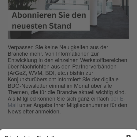
Verpassen Sie keine Neuigkeiten aus der
Branche mehr. Von Informationen zur
Entwicklung in den einzelnen Werkstoffbereichen
über Nachrichten aus den Partnerverbänden
(ArGeZ, WVM, BDI, etc.) bishin zur
Konjunkturübersicht informiert Sie der digitale
BDG-Newsletter einmal im Monat über alle
Themen, die für die Branche aktuell wichtig sind.
Als Mitglied können Sie sich ganz einfach
per E-
Mail
unter Angabe Ihrer Mitgliedsnummer für den
Newsletter anmelden.