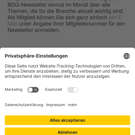
BDG-Newsletter einmal im Monat über alle
Themen, die für die Branche aktuell wichtig sind.
Als Mitglied können Sie sich ganz einfach
per E-
Mail
unter Angabe Ihrer Mitgliedsnummer für den
Newsletter anmelden.
BDG
Bundesverband der
–
Deutschen Gießerei-Industrie e.V.
Hansaallee 203
40549 Düsseldorf
Telefon:
0211 - 68 71 - 03
Telefax:
0211 - 68 71 - 3333
E-Mail:
info(at)bdguss.de