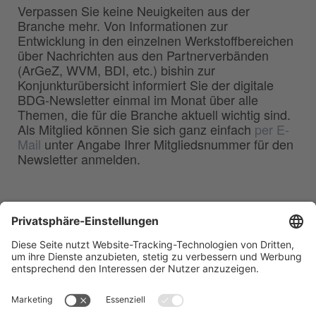
Verpassen Sie keine Neuigkeiten aus der
Branche mehr. Von Informationen zur
Entwicklung in den einzelnen Werkstoffbereichen
über Nachrichten aus den Partnerverbänden
(ArGeZ, WVM, BDI, etc.) bishin zur
Konjunkturübersicht informiert Sie der digitale
BDG-Newsletter einmal im Monat über alle
Themen, die für die Branche aktuell wichtig sind.
Als Mitglied können Sie sich ganz einfach
per E-
Mail
unter Angabe Ihrer Mitgliedsnummer für den
Newsletter anmelden.
BDG
Bundesverband der
–
Deutschen Gießerei-Industrie e.V.