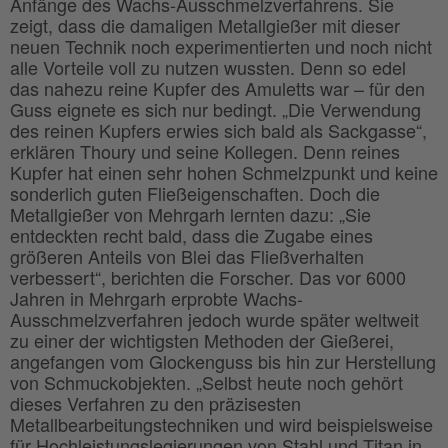
Anfänge des Wachs-Ausschmelzverfahrens. Sie
zeigt, dass die damaligen Metallgießer mit dieser
neuen Technik noch experimentierten und noch nicht
alle Vorteile voll zu nutzen wussten. Denn so edel
das nahezu reine Kupfer des Amuletts war – für den
Guss eignete es sich nur bedingt. „Die Verwendung
des reinen Kupfers erwies sich bald als Sackgasse“,
erklären Thoury und seine Kollegen. Denn reines
Kupfer hat einen sehr hohen Schmelzpunkt und keine
sonderlich guten Fließeigenschaften. Doch die
Metallgießer von Mehrgarh lernten dazu: „Sie
entdeckten recht bald, dass die Zugabe eines
größeren Anteils von Blei das Fließverhalten
verbessert“, berichten die Forscher. Das vor 6000
Jahren in Mehrgarh erprobte Wachs-
Ausschmelzverfahren jedoch wurde später weltweit
zu einer der wichtigsten Methoden der Gießerei,
angefangen vom Glockenguss bis hin zur Herstellung
von Schmuckobjekten. „Selbst heute noch gehört
dieses Verfahren zu den präzisesten
Metallbearbeitungstechniken und wird beispielsweise
für Hochleistungslegierungen von Stahl und Titan in