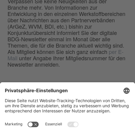
Verpassen Sie keine Neuigkeiten aus der
Branche mehr. Von Informationen zur
Entwicklung in den einzelnen Werkstoffbereichen
über Nachrichten aus den Partnerverbänden
(ArGeZ, WVM, BDI, etc.) bishin zur
Konjunkturübersicht informiert Sie der digitale
BDG-Newsletter einmal im Monat über alle
Themen, die für die Branche aktuell wichtig sind.
Als Mitglied können Sie sich ganz einfach
per E-
Mail
unter Angabe Ihrer Mitgliedsnummer für den
Newsletter anmelden.
BDG
Bundesverband der
–
Deutschen Gießerei-Industrie e.V.
Hansaallee 203