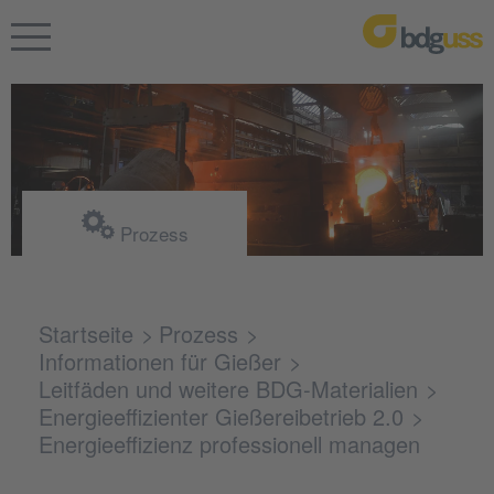
Prozess
Startseite
Prozess
Informationen für Gießer
Leitfäden und weitere BDG-Materialien
Energieeffizienter Gießereibetrieb 2.0
Energieeffizienz professionell managen