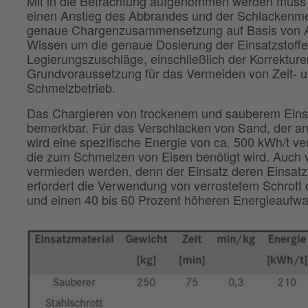
Mit in die Betrachtung aufgenommen werden muss a
einen Anstieg des Abbrandes und der Schlackenmen
genaue Chargenzusammensetzung auf Basis von An
Wissen um die genaue Dosierung der Einsatzstoff
Legierungszuschläge, einschließlich der Korrekture
Grundvoraussetzung für das Vermeiden von Zeit-
Schmelzbetrieb.
Das Chargieren von trockenem und sauberem Einsa
bemerkbar. Für das Verschlacken von Sand, der an n
wird eine spezifische Energie von ca. 500 kWh/t ve
die zum Schmelzen von Eisen benötigt wird. Auch ve
vermieden werden, denn der Einsatz deren Einsatz
erfordert die Verwendung von verrostetem Schrott 
und einen 40 bis 60 Prozent höheren Energieaufw