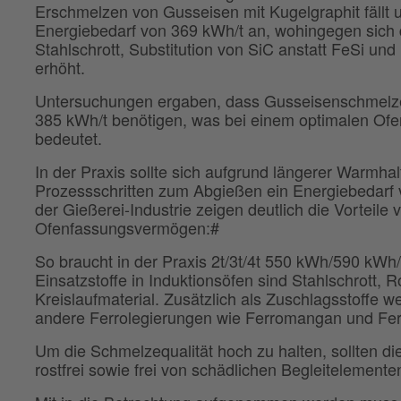
Erschmelzen von Gusseisen mit Kugelgraphit fällt 
Energiebedarf von 369 kWh/t an, wohingegen sich 
Stahlschrott, Substitution von SiC anstatt FeSi und
erhöht.
Untersuchungen ergaben, dass Gusseisenschmelzen
385 kWh/t benötigen, was bei einem optimalen Of
bedeutet.
In der Praxis sollte sich aufgrund längerer Warmha
Prozessschritten zum Abgießen ein Energiebedarf 
der Gießerei-Industrie zeigen deutlich die Vorteile
Ofenfassungsvermögen:#
So braucht in der Praxis 2t/3t/4t 550 kWh/590 kWh
Einsatzstoffe in Induktionsöfen sind Stahlschrott,
Kreislaufmaterial. Zusätzlich als Zuschlagsstoffe w
andere Ferrolegierungen wie Ferromangan und Fer
Um die Schmelzequalität hoch zu halten, sollten die
rostfrei sowie frei von schädlichen Begleitelement