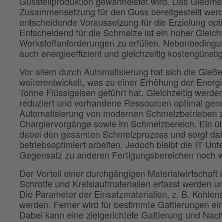
Gussteilproduktion gewährleistet wird. Das Gießmeta
Zusammensetzung für den Guss bereitgestellt we
entscheidende Voraussetzung für die Erzielung opt
Entscheidend für die Schmelze ist ein hoher Gleic
Werkstoffanforderungen zu erfüllen. Nebenbedingun
auch energieeffizient und gleichzeitig kostengünsti
Vor allem durch Automatisierung hat sich die Gieße
weiterentwickelt, was zu einer Erhöhung der Energ
Tonne Flüssigeisen geführt hat. Gleichzeitig wer
reduziert und vorhandene Ressourcen optimal genutz
Automatisierung von modernen Schmelzbetrieben z.
Chargiervorgänge sowie im Schmelzbereich. Ein ü
dabei den gesamten Schmelzprozess und sorgt daf
betriebsoptimiert arbeiten. Jedoch bleibt die IT-U
Gegensatz zu anderen Fertigungsbereichen noch we
Der Vorteil einer durchgängigen Materialwirtschaft i
Schrotte und Kreislaufmaterialien erfasst werden
Die Parameter der Einsatzmaterialien, z. B. Kohlen
werden. Ferner wird für bestimmte Gattierungen ein
Dabei kann eine zielgerichtete Gattierung und Nach