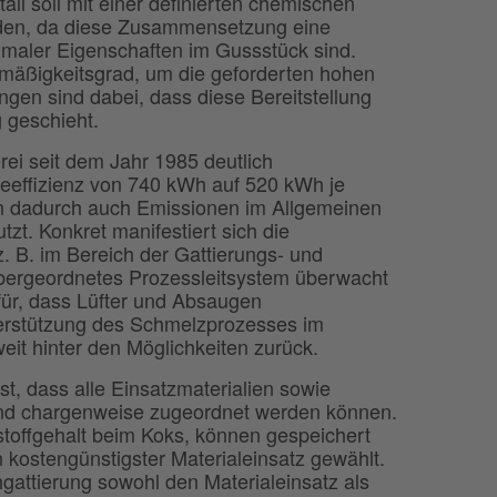
ll soll mit einer definierten chemischen
rden, da diese Zusammensetzung eine
imaler Eigenschaften im Gussstück sind.
hmäßigkeitsgrad, um die geforderten hohen
gen sind dabei, dass diese Bereitstellung
g geschieht.
rei seit dem Jahr 1985 deutlich
ieeffizienz von 740 kWh auf 520 kWh je
den dadurch auch Emissionen im Allgemeinen
t. Konkret manifestiert sich die
 B. im Bereich der Gattierungs- und
bergeordnetes Prozessleitsystem überwacht
ür, dass Lüfter und Absaugen
nterstützung des Schmelzprozesses im
it hinter den Möglichkeiten zurück.
st, dass alle Einsatzmaterialien sowie
 und chargenweise zugeordnet werden können.
stoffgehalt beim Koks, können gespeichert
 kostengünstigster Materialeinsatz gewählt.
gattierung sowohl den Materialeinsatz als