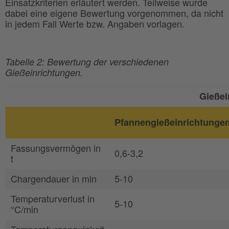
Einsatzkriterien erläutert werden. Teilweise wurde
dabei eine eigene Bewertung vorgenommen, da nicht
in jedem Fall Werte bzw. Angaben vorlagen.
Tabelle 2: Bewertung der verschiedenen
Gießeinrichtungen.
Gießei
Pfannengießeinrichtunge
Fassungsvermögen in
0,6-3,2
t
Chargendauer in min
5-10
Temperaturverlust in
5-10
°C/min
Temperaturgenauigkeit