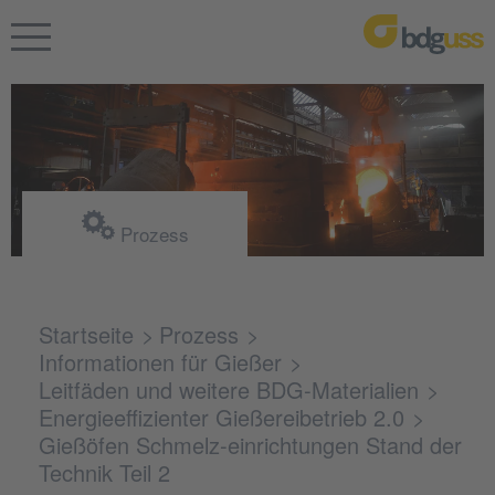
Prozess
Startseite
Prozess
Informationen für Gießer
Leitfäden und weitere BDG-Materialien
Energieeffizienter Gießereibetrieb 2.0
Gießöfen Schmelz-einrichtungen Stand der
Technik Teil 2