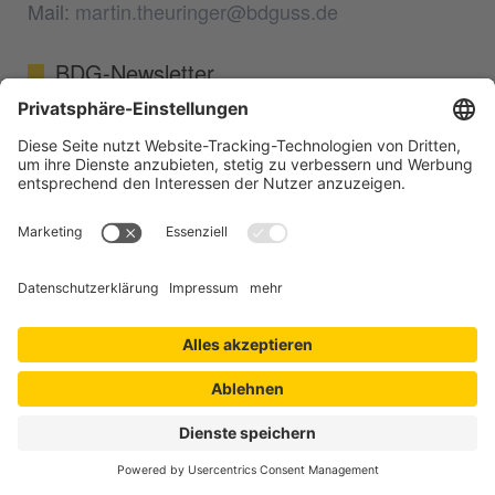
Mail:
martin.theuringer@bdguss.de
BDG-Newsletter
Verpassen Sie keine Neuigkeiten aus der
Branche mehr. Von Informationen zur
Entwicklung in den einzelnen Werkstoffbereichen
über Nachrichten aus den Partnerverbänden
(ArGeZ, WVM, BDI, etc.) bishin zur