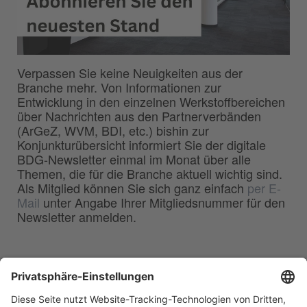
Verpassen Sie keine Neuigkeiten aus der
Branche mehr. Von Informationen zur
Entwicklung in den einzelnen Werkstoffbereichen
über Nachrichten aus den Partnerverbänden
(ArGeZ, WVM, BDI, etc.) bishin zur
Konjunkturübersicht informiert Sie der digitale
BDG-Newsletter einmal im Monat über alle
Themen, die für die Branche aktuell wichtig sind.
Als Mitglied können Sie sich ganz einfach
per E-
Mail
unter Angabe Ihrer Mitgliedsnummer für den
Newsletter anmelden.