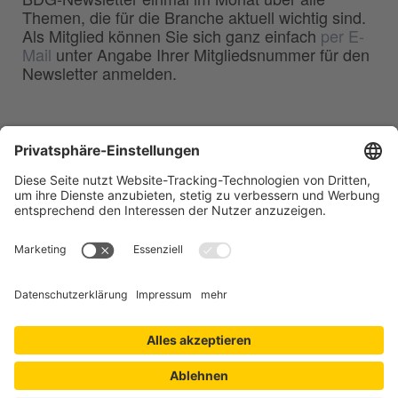
Themen, die für die Branche aktuell wichtig sind.
Als Mitglied können Sie sich ganz einfach
per E-
Mail
unter Angabe Ihrer Mitgliedsnummer für den
Newsletter anmelden.
BDG
Bundesverband der
–
Deutschen Gießerei-Industrie e.V.
Hansaallee 203
40549 Düsseldorf
Telefon:
0211 - 68 71 - 03
Telefax:
0211 - 68 71 - 3333
E-Mail:
info(at)bdguss.de