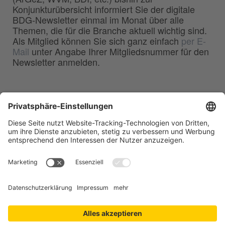
Konjunkturübersicht informiert Sie der digitale
BDG-Newsletter einmal im Monat über alle
Themen, die für die Branche aktuell wichtig sind.
Als Mitglied können Sie sich ganz einfach
per E-
Mail
unter Angabe Ihrer Mitgliedsnummer für den
Newsletter anmelden.
BDG
Bundesverband der
–
Deutschen Gießerei-Industrie e.V.
Hansaallee 203
40549 Düsseldorf
Telefon:
0211 - 68 71 - 03
Telefax:
0211 - 68 71 - 3333