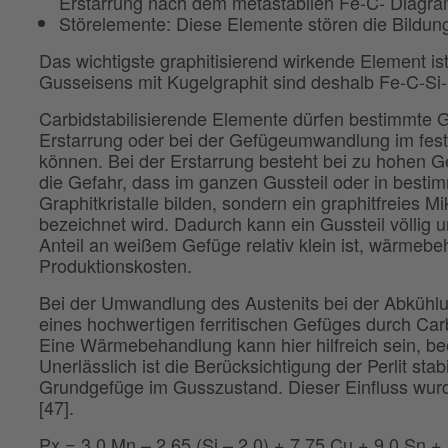
Erstarrung nach dem metastabilen Fe-C- Diagram
Störelemente: Diese Elemente stören die Bildung
Das wichtigste graphitisierend wirkende Element ist
Gusseisens mit Kugelgraphit sind deshalb Fe-C-Si
Carbidstabilisierende Elemente dürfen bestimmte Ge
Erstarrung oder bei der Gefügeumwandlung im fest
können. Bei der Erstarrung besteht bei zu hohen G
die Gefahr, dass im ganzen Gussteil oder in besti
Graphitkristalle bilden, sondern ein graphitfreies 
bezeichnet wird. Dadurch kann ein Gussteil völli
Anteil an weißem Gefüge relativ klein ist, wärmebe
Produktionskosten.
Bei der Umwandlung des Austenits bei der Abkühlun
eines hochwertigen ferritischen Gefüges durch Carb
Eine Wärmebehandlung kann hier hilfreich sein, beei
Unerlässlich ist die Berücksichtigung der Perlit st
Grundgefüge im Gusszustand. Dieser Einfluss wurd
[47].
Px = 3,0 Mn – 2,65 (Si – 2,0) + 7,75 Cu + 9,0 Sn +