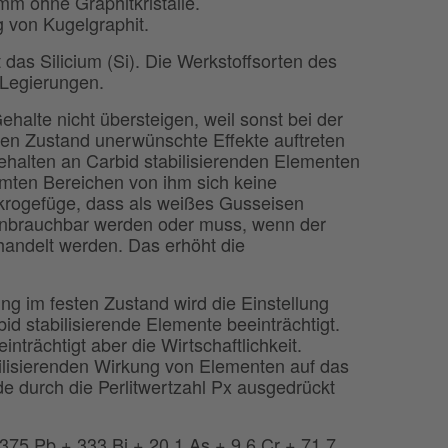
m ohne Graphitkristalle.
 von Kugelgraphit.
 das Silicium (Si). Die Werkstoffsorten des
-Legierungen.
halte nicht übersteigen, weil sonst bei der
en Zustand unerwünschte Effekte auftreten
ehalten an Carbid stabilisierenden Elementen
mmten Bereichen von ihm sich keine
Mikrogefüge, dass als weißes Gusseisen
g unbrauchbar werden oder muss, wenn der
handelt werden. Das erhöht die
g im festen Zustand wird die Einstellung
id stabilisierende Elemente beeinträchtigt.
nträchtigt aber die Wirtschaftlichkeit.
abilisierenden Wirkung von Elementen auf das
e durch die Perlitwertzahl Px ausgedrückt
 375 Pb + 333 Bi + 20,1 As + 9,6 Cr + 71,7