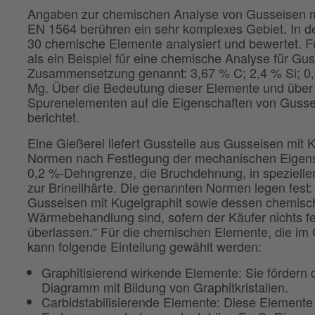
Angaben zur chemischen Analyse von Gusseisen m
EN 1564 berühren ein sehr komplexes Gebiet. In d
30 chemische Elemente analysiert und bewertet. Fü
als ein Beispiel für eine chemische Analyse für Gu
Zusammensetzung genannt: 3,67 % C; 2,4 % Si; 0
Mg. Über die Bedeutung dieser Elemente und über 
Spurenelementen auf die Eigenschaften von Gussei
berichtet.
Eine Gießerei liefert Gussteile aus Gusseisen mit
Normen nach Festlegung der mechanischen Eigensch
0,2 %-Dehngrenze, die Bruchdehnung, in spezielle
zur Brinellhärte. Die genannten Normen legen fest:
Gusseisen mit Kugelgraphit sowie dessen chemis
Wärmebehandlung sind, sofern der Käufer nichts f
überlassen.“ Für die chemischen Elemente, die im 
kann folgende Einteilung gewählt werden:
Graphitisierend wirkende Elemente: Sie fördern 
Diagramm mit Bildung von Graphitkristallen.
Carbidstabilisierende Elemente: Diese Elemente 