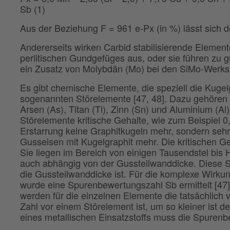
Sb (1)
Aus der Beziehung F = 961 e-Px (in %) lässt sich der
Andererseits wirken Carbid stabilisierende Elemente
perlitischen Gundgefüges aus, oder sie führen zu g
ein Zusatz von Molybdän (Mo) bei den SiMo-Werkst
Es gibt chemische Elemente, die speziell die Kugelg
sogenannten Störelemente [47, 48]. Dazu gehören z
Arsen (As), Titan (Ti), Zinn (Sn) und Aluminium (Al
Störelemente kritische Gehalte, wie zum Beispiel 0
Erstarrung keine Graphitkugeln mehr, sondern sehr
Gusseisen mit Kugelgraphit mehr. Die kritischen Ge
Sie liegen im Bereich von einigen Tausendstel bis 
auch abhängig von der Gussteilwanddicke. Diese S
die Gussteilwanddicke ist. Für die komplexe Wirku
wurde eine Spurenbewertungszahl Sb ermittelt [47]
werden für die einzelnen Elemente die tatsächlich 
Zahl vor einem Störelement ist, um so kleiner ist de
eines metallischen Einsatzstoffs muss die Spurenb